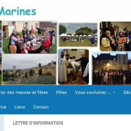
ier des messes et fêtes
Pôles
Vous souhaitez …
Déc
ice
Liens
Contact
LETTRE D’INFORMATION