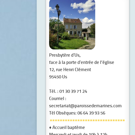
Presbytère d'Us,
face à la porte d'entrée de l’église
12, rue Henri Clément
95450 Us
Tél.
: 01 30 39 71 24
Courriel
:
secretariat@paroissedemarines.com
Tél Obséques
: 06 64 39 93 56
♦
Accueil baptème
Mercredi et jeudi de 10h à 12h