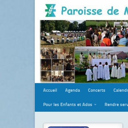
Skip to content
Accueil
Agenda
Concerts
Calendr
Pour les Enfants et Ados
Rendre serv